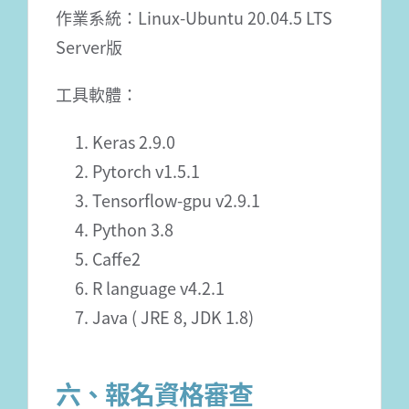
作業系統：Linux-Ubuntu 20.04.5 LTS
Server版
工具軟體：
Keras 2.9.0
Pytorch v1.5.1
Tensorflow-gpu v2.9.1
Python 3.8
Caffe2
R language v4.2.1
Java ( JRE 8, JDK 1.8)
六、報名資格審查