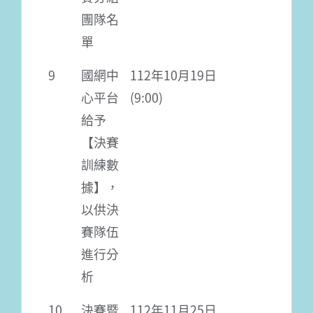
團隊名
單
9
國網中
112年10月19日
心平台
(9:00)
給予
【決賽
訓練數
據】，
以供決
賽隊伍
進行分
析
10
決賽暨
112年11月25日