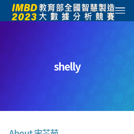
Skip
to
content
shelly
About
宋芯茹