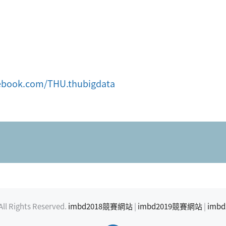
ebook.com/THU.thubigdata
ights Reserved.
imbd2018競賽網站
|
imbd2019競賽網站
|
imb