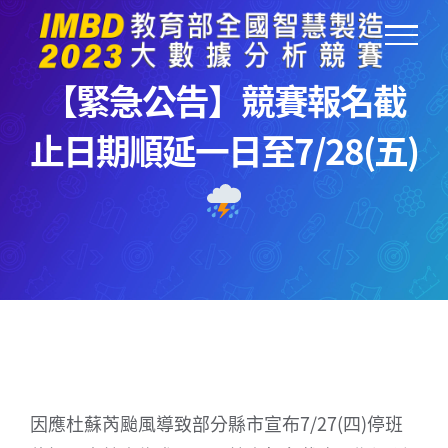
Skip
to
content
【緊急公告】競賽報名截
止日期順延一日至7/28(五)
因應杜蘇芮颱風導致部分縣市宣布7/27(四)停班